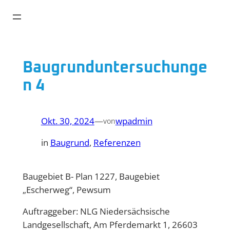
Zum
Inhalt
springen
Baugrunduntersuchunge
n 4
Okt. 30, 2024
—
wpadmin
von
in
Baugrund
, 
Referenzen
Baugebiet B- Plan 1227, Baugebiet
„Escherweg“, Pewsum
Auftraggeber: NLG Niedersächsische
Landgesellschaft, Am Pferdemarkt 1, 26603