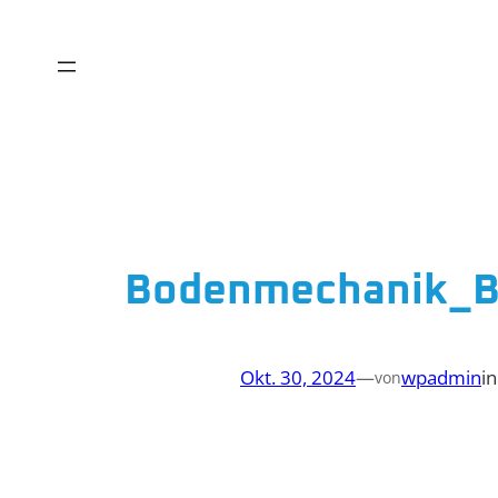
Zum
Inhalt
springen
Bodenmechanik_B
Okt. 30, 2024
—
wpadmin
i
von