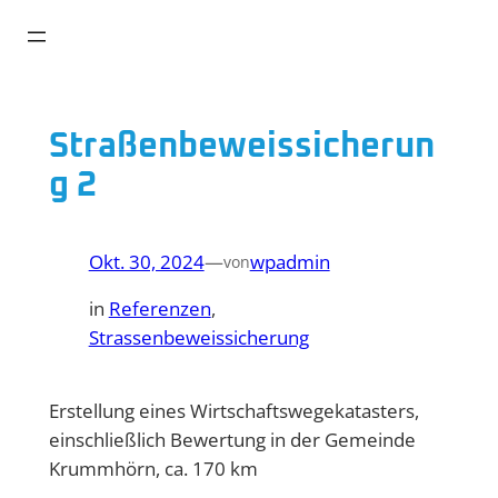
Zum
Inhalt
springen
Straßenbeweissicherun
g 2
Okt. 30, 2024
—
wpadmin
von
in
Referenzen
, 
Strassenbeweissicherung
Erstellung eines Wirtschaftswegekatasters,
einschließlich Bewertung in der Gemeinde
Krummhörn, ca. 170 km