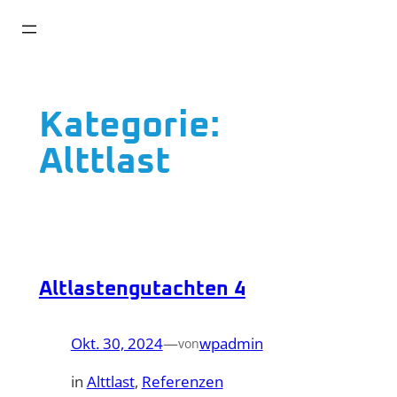
Zum
Inhalt
springen
Kategorie:
Alttlast
Altlastengutachten 4
Okt. 30, 2024
—
wpadmin
von
in
Alttlast
, 
Referenzen